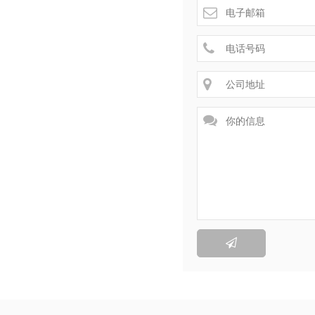




